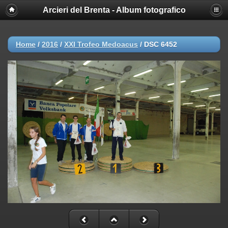
Arcieri del Brenta - Album fotografico
Home
/
2016
/
XXI Trofeo Medoacus
/
DSC 6452