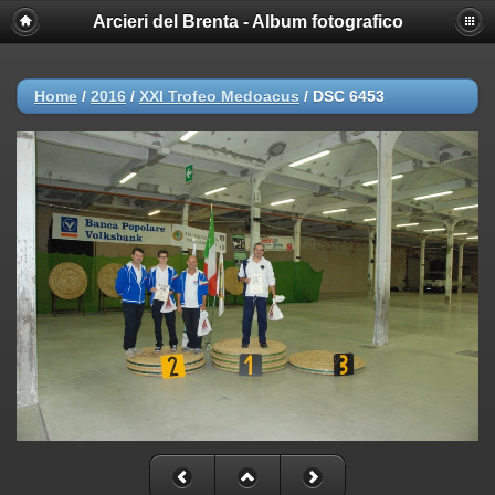
Arcieri del Brenta - Album fotografico
Home
/
2016
/
XXI Trofeo Medoacus
/
DSC 6453